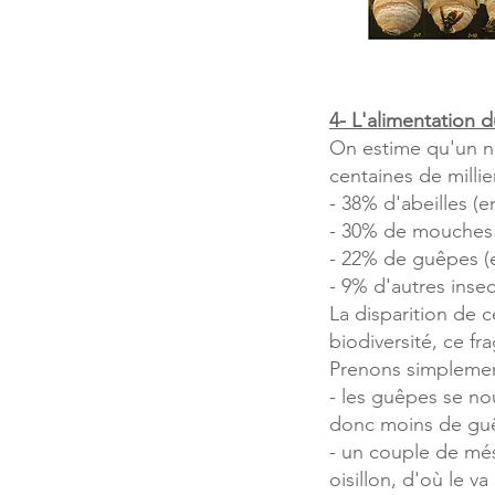
4- L'alimentation d
On estime qu'un ni
centaines de millie
- 38% d'abeilles (e
- 30% de mouches 
- 22% de guêpes (
- 9% d'autres insec
La disparition de 
biodiversité, ce fr
Prenons simplemen
- les guêpes se nou
donc moins de guê
- un couple de més
oisillon, d'où le v