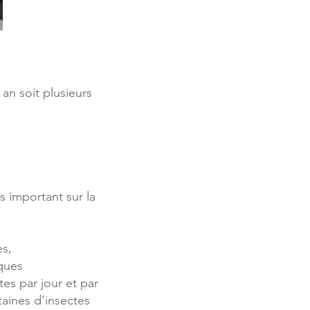
an soit plusieurs
s important sur la
es,
ques
es par jour et par
taines d'insectes