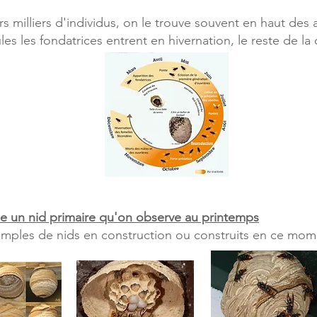
rs milliers d'individus, on le trouve souvent en haut des 
s les fondatrices entrent en hivernation, le reste de la 
e un nid primaire qu'on observe au printemps
mples de nids en construction ou construits en ce mome