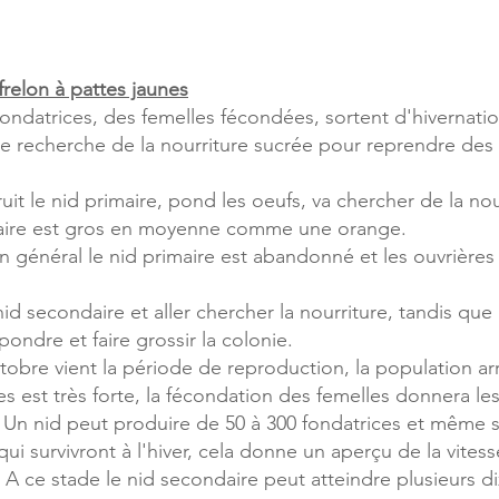
frelon à pattes jaunes
 fondatrices, des femelles fécondées, sortent d'hivernatio
e recherche de la nourriture sucrée pour reprendre des fo
ruit le nid primaire, pond les oeufs, va chercher de la nou
imaire est gros en moyenne comme une orange.
 en général le nid primaire est abandonné et les ouvrières
nid secondaire et aller chercher la nourriture, tandis que l
pondre et faire grossir la colonie.
obre vient la période de reproduction, la population ar
s est très forte, la fécondation des femelles donnera le
 Un nid peut produire de 50 à 300 fondatrices et même s
ui survivront à l'hiver, cela donne un aperçu de la vite
f. A ce stade le nid secondaire peut atteindre plusieurs 