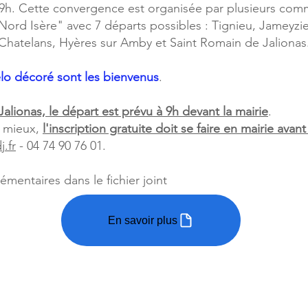
9h. Cette convergence est organisée par plusieurs comm
Nord Isère" avec 7 départs possibles : Tignieu, Jameyzi
Chatelans, Hyères sur Amby et Saint Romain de Jalionas
o décoré sont les bienvenus
.
alionas, le départ est prévu à 9h devant la mairie
.
u mieux,
l'inscription gratuite doit se faire en mairie avant
.fr
- 04 74 90 76 01.
mentaires dans le fichier joint
En savoir plus