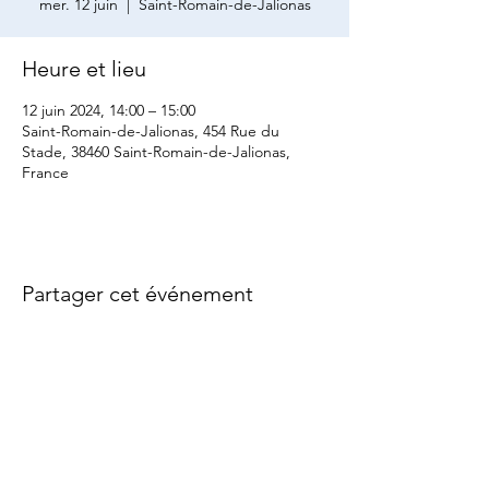
mer. 12 juin
  |  
Saint-Romain-de-Jalionas
Heure et lieu
12 juin 2024, 14:00 – 15:00
Saint-Romain-de-Jalionas, 454 Rue du
Stade, 38460 Saint-Romain-de-Jalionas,
France
Partager cet événement
Mairie - 560 rue du stade - 38460 Saint Romain
de Jalionas
Tel : 04 74 90 76 01 - Fax : 04 74 90 86 95
PLAN DU SITE