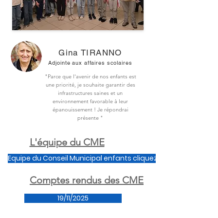
Gina TIRANNO
Adjointe aux affaires scolaires
"Parce que l'avenir de nos enfants est
une priorité, je souhaite garantir des
infrastructures saines et un
environnement favorable à leur
épanouissement ! Je répondrai
présente "
L'équipe du CME
Equipe du Conseil Municipal enfants cliquez ici
Comptes rendus des CME
19/11/2025