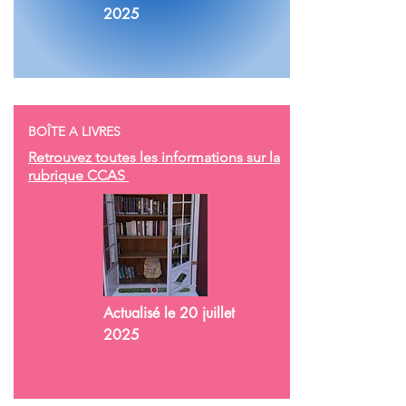
2025
BOÎTE A LIVRES
Retrouvez toutes les informations sur la
rubrique CCAS
Actualisé le 20 juillet
2025